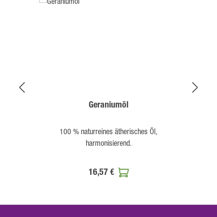
Geraniumöl
100 % naturreines ätherisches Öl,
1
harmonisierend.
16,57 €