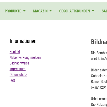
 Hauptinhalt springen
Zur Suche springen
Zur Hauptnavigation springen
PRODUKTE
MAGAZIN
GESCHÄFTSKUNDEN
SA
Informationen
Bildn
Kontakt
Die Bombas
Nebenwirkung melden
wird kein A
Bildnachweise
Impressum
Bilder exte
Datenschutz
Gabriele H
FAQ
Rainer Boe
oksana2010
Urheberrec
Die Nutzung