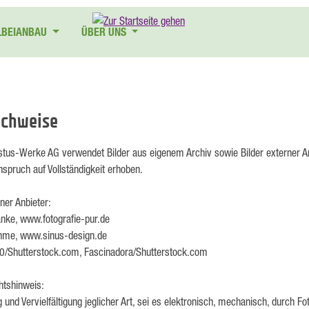
LBEIANBAU
ÜBER UNS
achweise
tus-Werke AG verwendet Bilder aus eigenem Archiv sowie Bilder externer A
nspruch auf Vollständigkeit erhoben.
rner Anbieter:
anke, www.fotografie-pur.de
hme, www.sinus-design.de
/Shutterstock.com, Fascinadora/Shutterstock.com
htshinweis:
 und Vervielfältigung jeglicher Art, sei es elektronisch, mechanisch, durch F