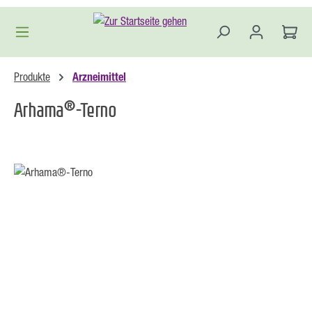
Zum Hauptinhalt springen
Produkte
Arzneimittel
®
Arhama
-Terno
Bildergalerie überspringen