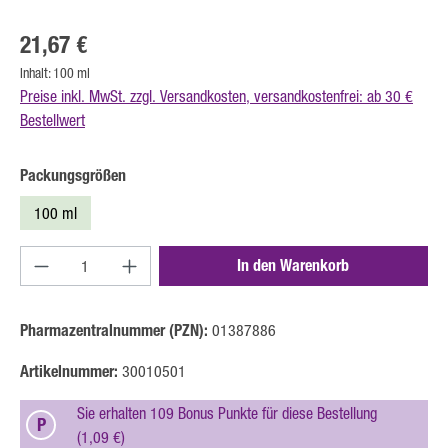
Regulärer Preis:
21,67 €
Inhalt:
100 ml
Preise inkl. MwSt. zzgl. Versandkosten, versandkostenfrei: ab 30 €
Bestellwert
auswählen
Packungsgrößen
100 ml
Produkt Anzahl: Gib den gewünschten Wert ein oder b
In den Warenkorb
Pharmazentralnummer (PZN):
01387886
Artikelnummer:
30010501
Sie erhalten 109 Bonus Punkte für diese Bestellung
P
(1,09 €)