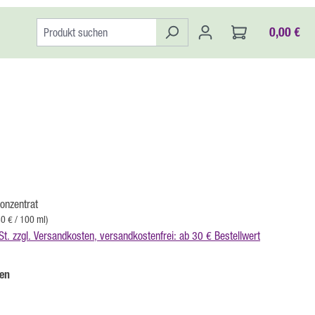
0,00 €
:
onzentrat
80 € / 100 ml)
St. zzgl. Versandkosten, versandkostenfrei: ab 30 € Bestellwert
auswählen
en