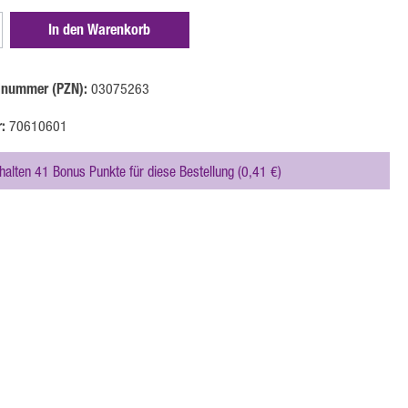
zahl: Gib den gewünschten Wert ein oder benutze 
In den Warenkorb
lnummer (PZN):
03075263
r:
70610601
rhalten 41 Bonus Punkte für diese Bestellung (0,41 €)