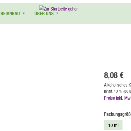
LBEIANBAU
ÜBER UNS
Regulärer Preis
8,08 €
Alkoholisches K
Inhalt:
10 ml
(80,
Preise inkl. Mw
Packungsgröß
10 ml