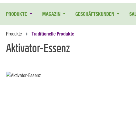
 Hauptinhalt springen
Zur Suche springen
Zur Hauptnavigation springen
PRODUKTE
MAGAZIN
GESCHÄFTSKUNDEN
SA
Produkte
Traditionelle Produkte
Aktivator-Essenz
Bildergalerie überspringen