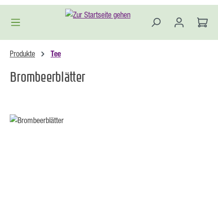
Zum Hauptinhalt springen
Produkte
Tee
Brombeerblätter
Bildergalerie überspringen