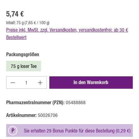
Regulärer Preis:
5,74 €
Inhalt:
75 g
(7,65 € / 100 g)
Preise inkl. MwSt. zzgl. Versandkosten, versandkostenfrei: ab 30 €
Bestellwert
auswählen
Packungsgrößen
75 g loser Tee
Produkt Anzahl: Gib den gewünschten Wert ein oder b
In den Warenkorb
Pharmazentralnummer (PZN):
05488868
Artikelnummer:
50026706
P
Sie erhalten 29 Bonus Punkte für diese Bestellung (0,29 €)