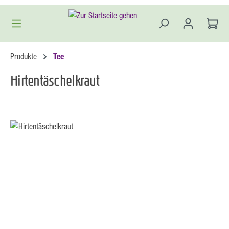
Zum Hauptinhalt springen
Produkte
Tee
Hirtentäschelkraut
Bildergalerie überspringen