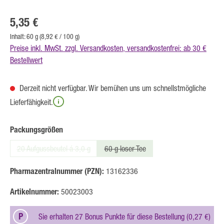
Regulärer Preis:
5,35 €
Inhalt:
60 g
(8,92 € / 100 g)
Preise inkl. MwSt. zzgl. Versandkosten, versandkostenfrei: ab 30 €
Bestellwert
Derzeit nicht verfügbar. Wir bemühen uns um schnellstmögliche
Lieferfähigkeit.
auswählen
Packungsgrößen
20 Aufgussbeutel á 3,0 g
60 g loser Tee
(Diese Option ist zurzeit nicht verfügbar.)
(Diese Option ist zurzeit nicht verfügbar.
Pharmazentralnummer (PZN):
13162336
Artikelnummer:
50023003
P
Sie erhalten 27 Bonus Punkte für diese Bestellung (0,27 €)