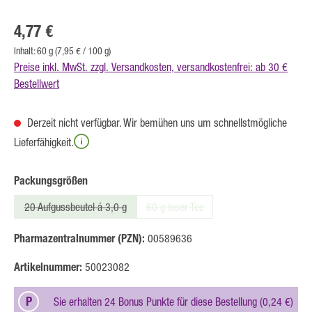
Regulärer Preis:
4,77 €
Inhalt:
60 g
(7,95 € / 100 g)
Preise inkl. MwSt. zzgl. Versandkosten, versandkostenfrei: ab 30 €
Bestellwert
Derzeit nicht verfügbar. Wir bemühen uns um schnellstmögliche
Lieferfähigkeit.
auswählen
Packungsgrößen
20 Aufgussbeutel á 3,0 g
60 g loser Tee
(Diese Option ist zurzeit nicht verfügbar.)
(Diese Option ist zurzeit nicht verfügbar
Pharmazentralnummer (PZN):
00589636
Artikelnummer:
50023082
P
Sie erhalten 24 Bonus Punkte für diese Bestellung (0,24 €)