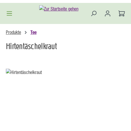
Zum Hauptinhalt springen
Produkte
Tee
Hirtentäschelkraut
Bildergalerie überspringen