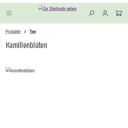
Zum Hauptinhalt springen
Produkte
Tee
Kamillenblüten
Bildergalerie überspringen