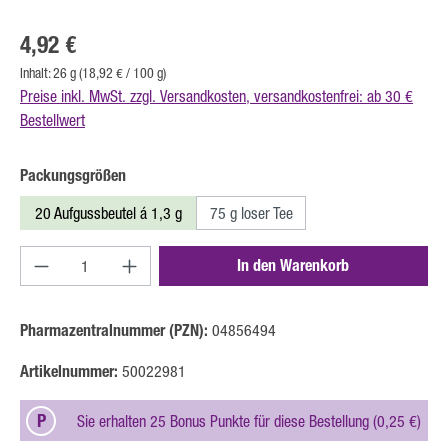
Regulärer Preis:
4,92 €
Inhalt:
26 g
(18,92 € / 100 g)
Preise inkl. MwSt. zzgl. Versandkosten, versandkostenfrei: ab 30 €
Bestellwert
auswählen
Packungsgrößen
20 Aufgussbeutel á 1,3 g
75 g loser Tee
Produkt Anzahl: Gib den gewünschten Wert ein oder b
In den Warenkorb
Pharmazentralnummer (PZN):
04856494
Artikelnummer:
50022981
P
Sie erhalten 25 Bonus Punkte für diese Bestellung (0,25 €)