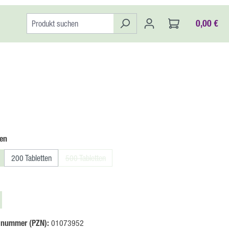
0,00 €
auswählen
en
200 Tabletten
500 Tabletten
(Diese Option ist zurzeit nicht verfügbar.)
len
lnummer (PZN):
01073952