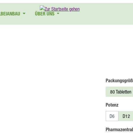
LBEIANBAU
ÜBER UNS
Packungsgröß
80 Tabletten
auswäh
Potenz
D6
D12
Pharmazentra