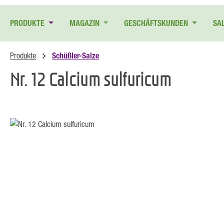
 Hauptinhalt springen
Zur Suche springen
Zur Hauptnavigation springen
PRODUKTE
MAGAZIN
GESCHÄFTSKUNDEN
SA
Produkte
Schüßler-Salze
Nr. 12 Calcium sulfuricum
Bildergalerie überspringen