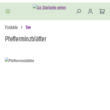
Zum Hauptinhalt springen
Produkte
Tee
Pfefferminzblätter
Bildergalerie überspringen