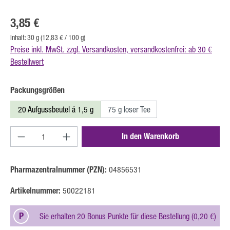
Regulärer Preis:
3,85 €
Inhalt:
30 g
(12,83 € / 100 g)
Preise inkl. MwSt. zzgl. Versandkosten, versandkostenfrei: ab 30 €
Bestellwert
auswählen
Packungsgrößen
20 Aufgussbeutel á 1,5 g
75 g loser Tee
Produkt Anzahl: Gib den gewünschten Wert ein oder b
In den Warenkorb
Pharmazentralnummer (PZN):
04856531
Artikelnummer:
50022181
P
Sie erhalten 20 Bonus Punkte für diese Bestellung (0,20 €)