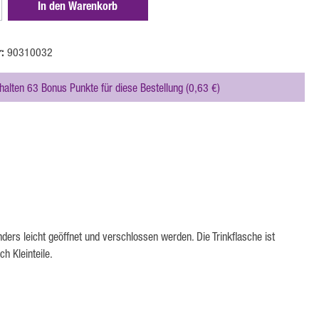
zahl: Gib den gewünschten Wert ein oder benutze 
In den Warenkorb
r:
90310032
rhalten 63 Bonus Punkte für diese Bestellung (0,63 €)
ders leicht geöffnet und verschlossen werden. Die Trinkflasche ist
h Kleinteile.