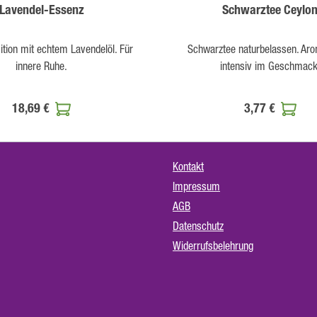
Lavendel-Essenz
Schwarztee Ceylo
tion mit echtem Lavendelöl. Für
Schwarztee naturbelassen. Aro
innere Ruhe.
intensiv im Geschmack
18,69 €
3,77 €
Kontakt
Impressum
AGB
Datenschutz
Widerrufsbelehrung