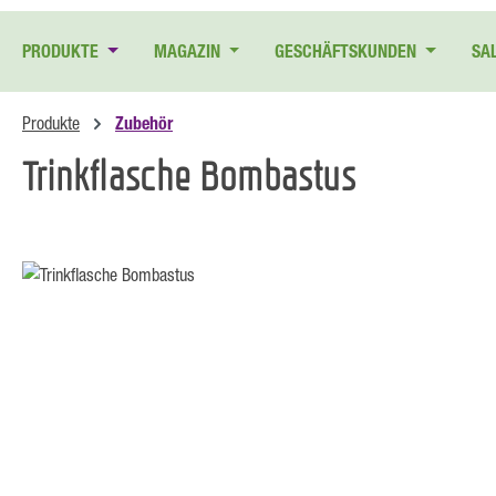
 Hauptinhalt springen
Zur Suche springen
Zur Hauptnavigation springen
PRODUKTE
MAGAZIN
GESCHÄFTSKUNDEN
SA
Produkte
Zubehör
Trinkflasche Bombastus
Bildergalerie überspringen