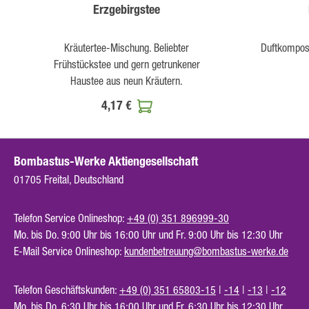
Erzgebirgstee
Kräutertee-Mischung. Beliebter
Duftkomposi
Frühstückstee und gern getrunkener
Haustee aus neun Kräutern.
4,17 €
Bombastus-Werke Aktiengesellschaft
01705 Freital, Deutschland
Telefon Service Onlineshop:
+49 (0) 351 896999-30
Mo. bis Do. 9:00 Uhr bis 16:00 Uhr und Fr. 9:00 Uhr bis 12:30 Uhr
E-Mail Service Onlineshop:
kundenbetreuung@bombastus-werke.de
Telefon Geschäftskunden:
+49 (0) 351 65803-15
|
-14
|
-13
|
-12
Mo. bis Do. 6:30 Uhr bis 16:00 Uhr und Fr. 6:30 Uhr bis 12:30 Uhr