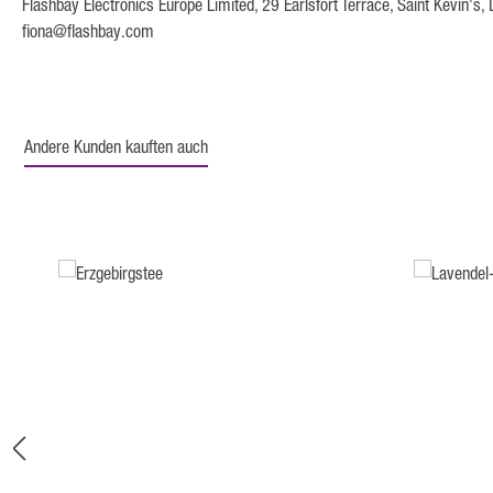
Flashbay Electronics Europe Limited, 29 Earlsfort Terrace, Saint Kevin's,
fiona@flashbay.com
Andere Kunden kauften auch
Produktgalerie überspringen