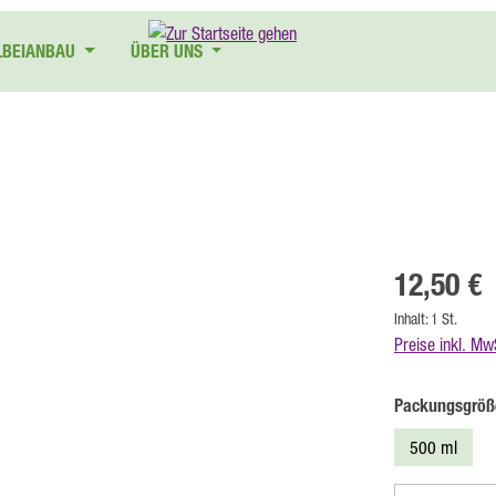
LBEIANBAU
ÜBER UNS
Regulärer Preis
12,50 €
Inhalt:
1 St.
Preise inkl. Mw
Packungsgröß
500 ml