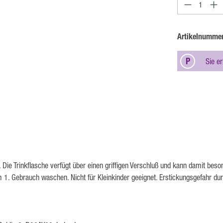
Produkt An
Artikelnumme
P
Sie e
Die Trinkflasche verfügt über einen griffigen Verschluß und kann damit beson
1. Gebrauch waschen. Nicht für Kleinkinder geeignet. Erstickungsgefahr durc