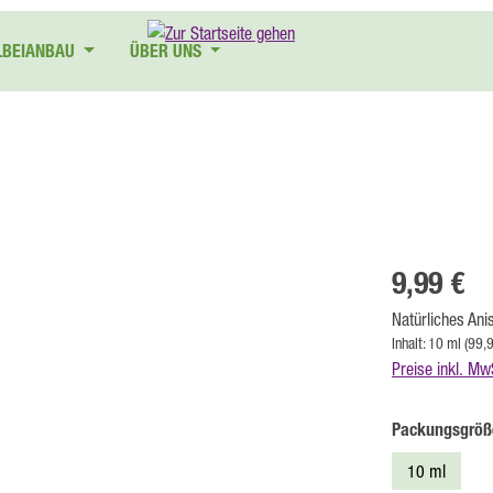
LBEIANBAU
ÜBER UNS
Regulärer Preis
9,99 €
Natürliches An
Inhalt:
10 ml
(99,
Preise inkl. Mw
Packungsgröß
10 ml