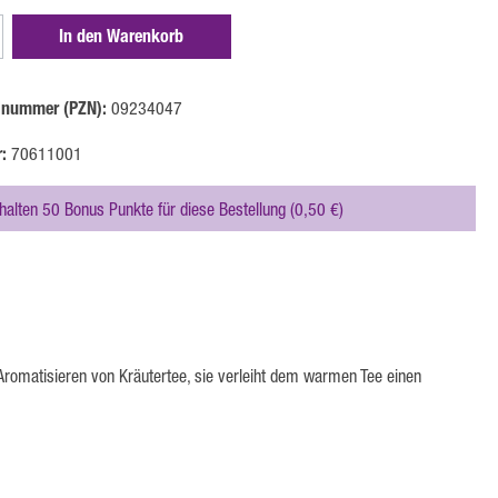
zahl: Gib den gewünschten Wert ein oder benutze 
In den Warenkorb
lnummer (PZN):
09234047
r:
70611001
rhalten 50 Bonus Punkte für diese Bestellung (0,50 €)
Aromatisieren von Kräutertee, sie verleiht dem warmen Tee einen