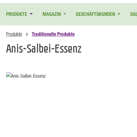
 Hauptinhalt springen
Zur Suche springen
Zur Hauptnavigation springen
PRODUKTE
MAGAZIN
GESCHÄFTSKUNDEN
SA
Produkte
Traditionelle Produkte
Anis-Salbei-Essenz
Bildergalerie überspringen