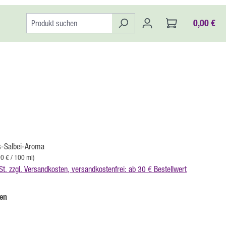
0,00 €
:
is-Salbei-Aroma
90 € / 100 ml)
St. zzgl. Versandkosten, versandkostenfrei: ab 30 € Bestellwert
auswählen
en