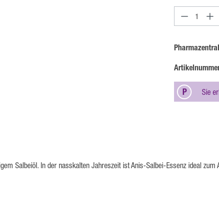
Produkt An
Pharmazentra
Artikelnumme
P
Sie e
 Salbeiöl. In der nasskalten Jahreszeit ist Anis-Salbei-Essenz ideal zum 