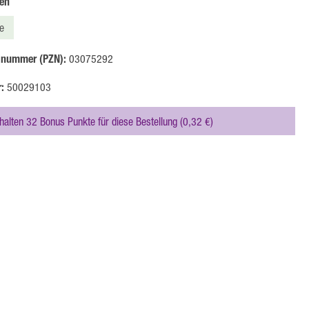
auswählen
en
e
Option ist zurzeit nicht verfügbar.)
lnummer (PZN):
03075292
r:
50029103
rhalten 32 Bonus Punkte für diese Bestellung (0,32 €)