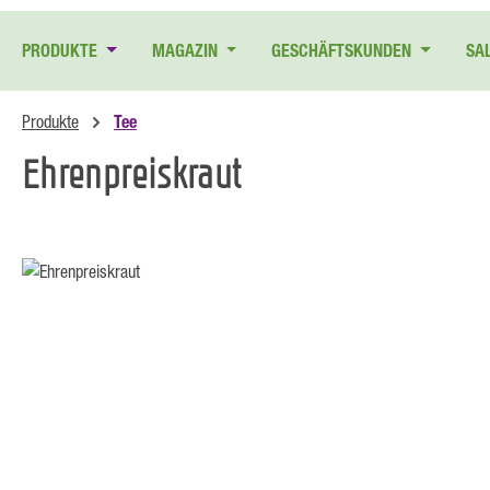
 Hauptinhalt springen
Zur Suche springen
Zur Hauptnavigation springen
PRODUKTE
MAGAZIN
GESCHÄFTSKUNDEN
SA
Produkte
Tee
Ehrenpreiskraut
Bildergalerie überspringen