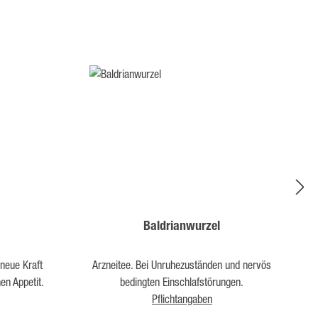
Baldrianwurzel
neue Kraft
Arzneitee. Bei Unruhezuständen und nervös
und fördert den verlorengegangenen Appetit.
bedingten Einschlafstörungen.
Pflichtangaben