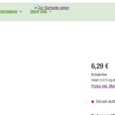
LBEIANBAU
ÜBER UNS
Regulärer Preis
6,29 €
Kräutertee
Inhalt:
0.075 Kg
(
Preise inkl. Mw
Derzeit nich