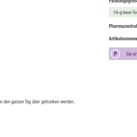
Packungsgröß
75 g loser Te
(Diese 
Pharmazentra
Artikelnumme
P
Sie e
nn den ganzen Tag über getrunken werden.