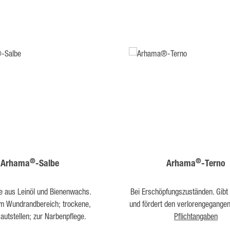
®
®
Arhama
-Salbe
Arhama
-Terno
be aus Leinöl und Bienenwachs.
Bei Erschöpfungszuständen. Gibt 
im Wundrandbereich; trockene,
Hautstellen; zur Narbenpflege.
Pflichtangaben