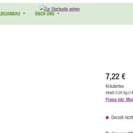
LBEIANBAU
ÜBER UNS
Regulärer Preis
7,22 €
Kräutertee
Inhalt:
0.05 Kg
(14
Preise inkl. Mw
Derzeit nich