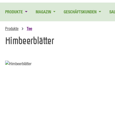
 Hauptinhalt springen
Zur Suche springen
Zur Hauptnavigation springen
PRODUKTE
MAGAZIN
GESCHÄFTSKUNDEN
SA
Produkte
Tee
Himbeerblätter
Bildergalerie überspringen