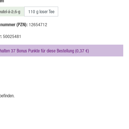
auswählen
en
utel á 2,5 g
110 g loser Tee
Diese Option ist zurzeit nicht verfügbar.)
lnummer (PZN):
12654712
r:
50025481
rhalten 37 Bonus Punkte für diese Bestellung (0,37 €)
befinden.