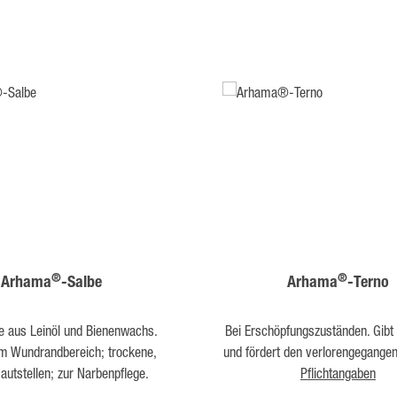
®
®
Arhama
-Salbe
Arhama
-Terno
be aus Leinöl und Bienenwachs.
Bei Erschöpfungszuständen. Gibt 
im Wundrandbereich; trockene,
Hautstellen; zur Narbenpflege.
Pflichtangaben