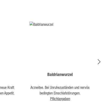
Baldrianwurzel
neue Kraft
Arzneitee. Bei Unruhezuständen und nervös
und fördert den verlorengegangenen Appetit.
bedingten Einschlafstörungen.
Pflichtangaben