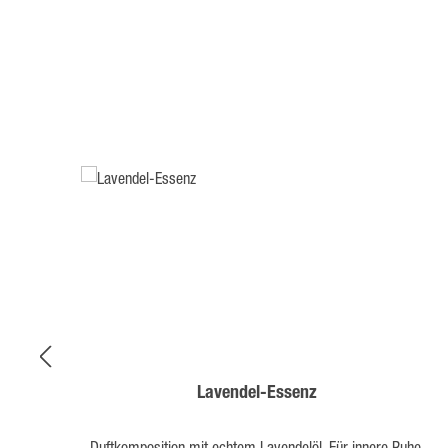
Produktgalerie überspringen
Lavendel-Essenz
Duftkomposition mit echtem Lavendelöl. Für innere Ruhe.