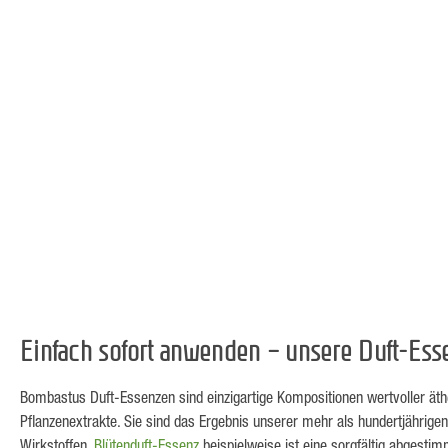
Einfach sofort anwenden – unsere Duft-Es
Bombastus Duft-Essenzen sind einzigartige Kompositionen wertvoller ät
Pflanzenextrakte. Sie sind das Ergebnis unserer mehr als hundertjährige
Wirkstoffen.
Blütenduft-Essenz
beispielweise ist eine sorgfältig abgesti