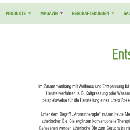
 Hauptinhalt springen
Zur Suche springen
Zur Hauptnavigation springen
PRODUKTE
MAGAZIN
GESCHÄFTSKUNDEN
SA
Ent
Im Zusammenhang mit Wellness und Entspannung ist of
Herstellverfahren, z. B. Kaltpressung oder Wass
beispielsweise für die Herstellung eines Liters Ros
Unter dem Begriff „Aromatherapie“ nutzen heute Medi
ätherischer Öle. Sie ergänzen konventionelle Thera
Genesenen werden ätherische Öle zum Geruchstraining 