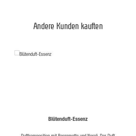
Andere Kunden kauften
Blütenduft-Essenz
Duftkomposition mit Bergamotte und Neroli. Der Duft