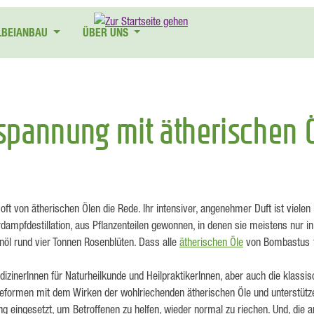
LBEIANBAU
ÜBER UNS
spannung mit ätherischen 
t von ätherischen Ölen die Rede. Ihr intensiver, angenehmer Duft ist viele
erdampfdestillation, aus Pflanzenteilen gewonnen, in denen sie meistens nur
enöl rund vier Tonnen Rosenblüten. Dass alle
ätherischen Öle
von Bombastus 10
zinerInnen für Naturheilkunde und HeilpraktikerInnen, aber auch die klassi
pieformen mit dem Wirken der wohlriechenden ätherischen Öle und unterstütze
eingesetzt, um Betroffenen zu helfen, wieder normal zu riechen. Und, die a