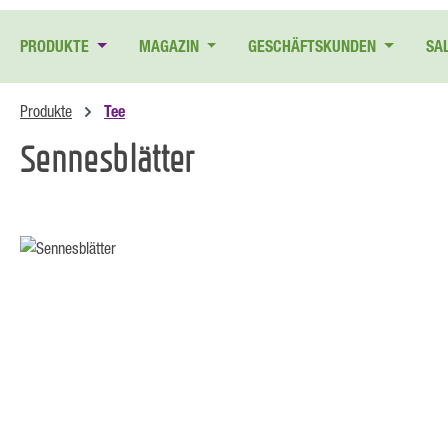
 Hauptinhalt springen
Zur Suche springen
Zur Hauptnavigation springen
PRODUKTE
MAGAZIN
GESCHÄFTSKUNDEN
SA
Produkte
Tee
Sennesblätter
Bildergalerie überspringen