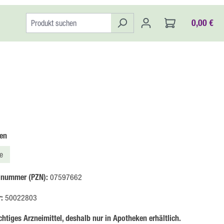
0,00 €
auswählen
en
e
Option ist zurzeit nicht verfügbar.)
lnummer (PZN):
07597662
r:
50022803
htiges Arzneimittel, deshalb nur in Apotheken erhältlich.