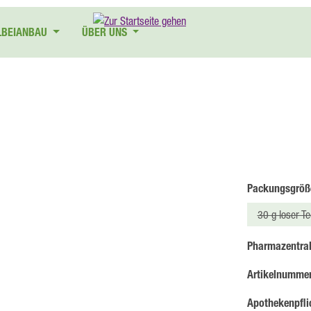
LBEIANBAU
ÜBER UNS
Packungsgröß
30 g loser Te
(Diese 
Pharmazentra
Artikelnumme
Apothekenpflic