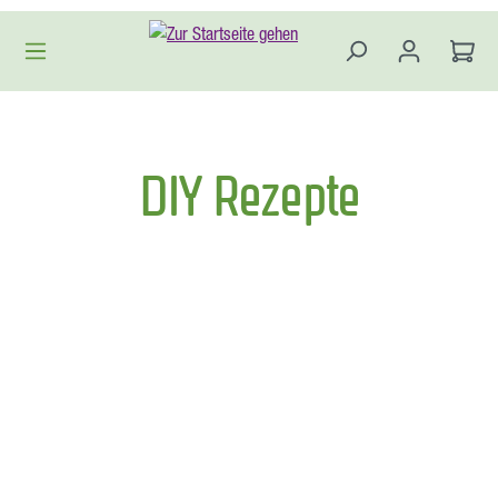
Zum Hauptinhalt springen
DIY Rezepte