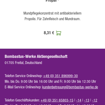
Propar
Mundpflegekonzentrat mit antibakteriellem
Du
Propolis. Für Zahnfleisch und Mundraum.
Du
8,31 €
Bombastus-Werke Aktiengesellschaft
01705 Freital, Deutschland
Telefon Service Onlineshop:
+49 (0) 351 896999-30
Mo. bis Do. 9:00 Uhr bis 16:00 Uhr und Fr. 9:00 Uhr bis 12:30 Uhr
E-Mail Service Onlineshop:
kundenbetreuung@bombastus-werke.de
Telefon Geschäftskunden:
+49 (0) 351 65803-15
|
-14
|
-13
|
-12