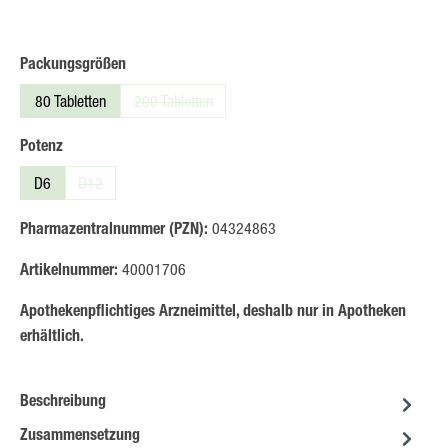
auswählen
Packungsgrößen
80 Tabletten
200 Tabletten
(Diese Option ist zurzeit nicht verfügbar.)
auswählen
Potenz
D6
D12
(Diese Option ist zurzeit nicht verfügbar.)
Pharmazentralnummer (PZN):
04324863
Artikelnummer:
40001706
Apothekenpflichtiges Arzneimittel, deshalb nur in Apotheken
erhältlich.
Beschreibung
Zusammensetzung