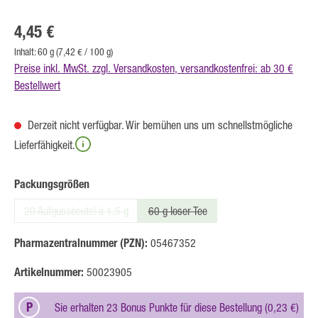
Regulärer Preis:
4,45 €
Inhalt:
60 g
(7,42 € / 100 g)
Preise inkl. MwSt. zzgl. Versandkosten, versandkostenfrei: ab 30 €
Bestellwert
Derzeit nicht verfügbar. Wir bemühen uns um schnellstmögliche
Lieferfähigkeit.
auswählen
Packungsgrößen
20 Aufgussbeutel á 1,5 g
60 g loser Tee
(Diese Option ist zurzeit nicht verfügbar.)
(Diese Option ist zurzeit nicht verfügbar.
Pharmazentralnummer (PZN):
05467352
Artikelnummer:
50023905
P
Sie erhalten 23 Bonus Punkte für diese Bestellung (0,23 €)