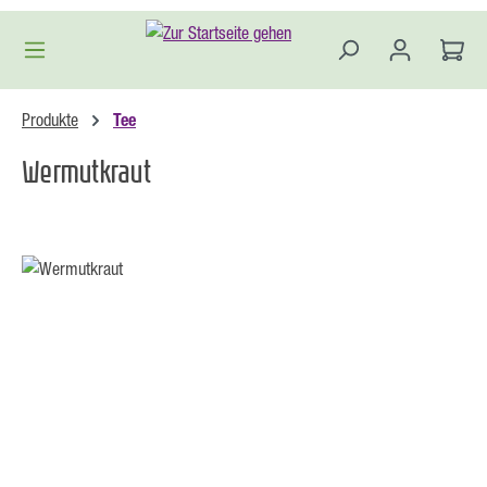
Zum Hauptinhalt springen
Produkte
Tee
Wermutkraut
Bildergalerie überspringen